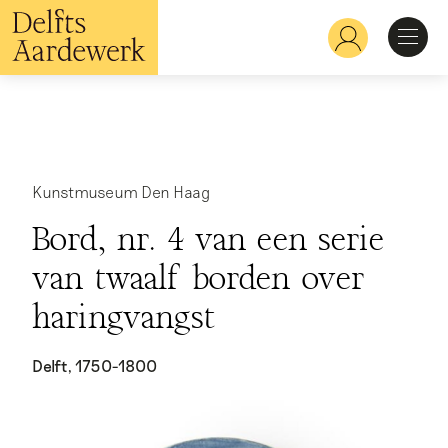
Overslaan
en
Hoofdnavigatie
naar
de
inhoud
Ontdekken
gaan
Herkennen
Kunstmuseum Den Haag
Bord, nr. 4 van een serie
Bekijken
van twaalf borden over
haringvangst
Verdiepen
Delft, 1750-1800