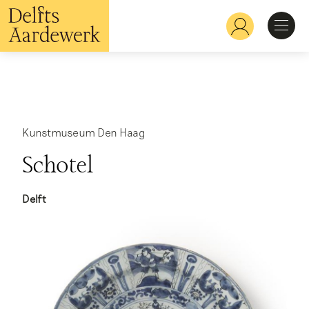
Overslaan
en
Hoofdnavigatie
naar
de
inhoud
Ontdekken
gaan
Herkennen
Kunstmuseum Den Haag
Schotel
Bekijken
Delft
Verdiepen