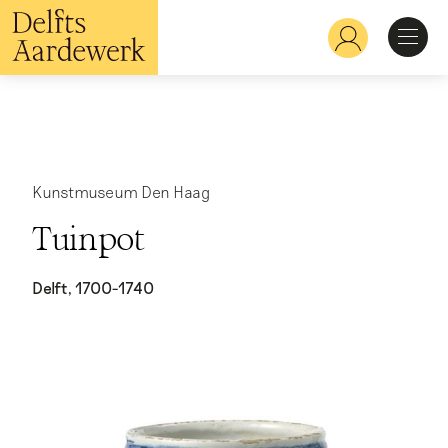
Overslaan
en
Hoofdnavigatie
naar
de
inhoud
Ontdekken
gaan
Herkennen
Kunstmuseum Den Haag
Tuinpot
Bekijken
Delft, 1700-1740
Verdiepen