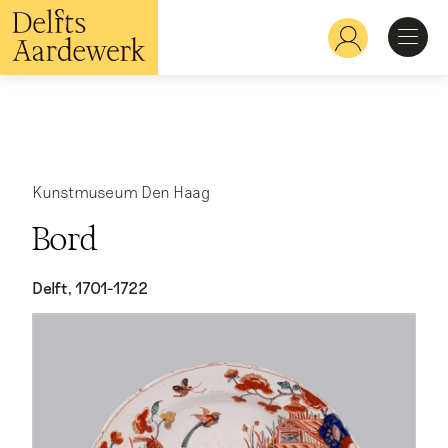
Overslaan
en
Hoofdnavigatie
naar
de
inhoud
Ontdekken
gaan
Herkennen
Kunstmuseum Den Haag
Bord
Bekijken
Delft, 1701-1722
Verdiepen