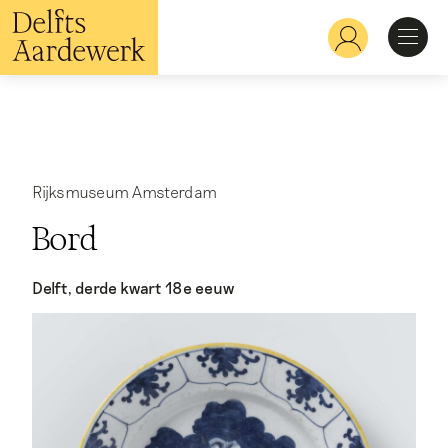
Overslaan
en
Hoofdnavigatie
naar
de
inhoud
Ontdekken
gaan
Herkennen
Rijksmuseum Amsterdam
Bord
Bekijken
Delft, derde kwart 18e eeuw
Verdiepen