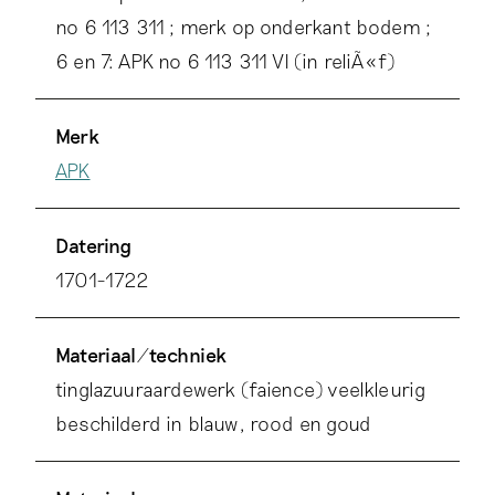
uitgevoerd. Doorgaans bestond het kaststel
no 6 113 311 ; merk op onderkant bodem ;
uit vijf of zeven onderdelen. Vanaf circa 1725
6 en 7: APK no 6 113 311 VI (in reliÃ«f)
werd het in die samenstelling en naar
Europees model door de VOC in China besteld
Merk
APK
Datering
1701-1722
Materiaal/techniek
tinglazuuraardewerk (faience) veelkleurig
beschilderd in blauw, rood en goud