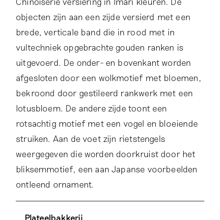
Chinoiserie versiering in Imari kleuren. De
objecten zijn aan een zijde versierd met een
brede, verticale band die in rood met in
vultechniek opgebrachte gouden ranken is
uitgevoerd. De onder- en bovenkant worden
afgesloten door een wolkmotief met bloemen,
bekroond door gestileerd rankwerk met een
lotusbloem. De andere zijde toont een
rotsachtig motief met een vogel en bloeiende
struiken. Aan de voet zijn rietstengels
weergegeven die worden doorkruist door het
bliksemmotief, een aan Japanse voorbeelden
ontleend ornament.
De voorwerpen van dit kaststel zijn op drie
In de jaren zestig, begin zeventig van de
Plateelbakkerij