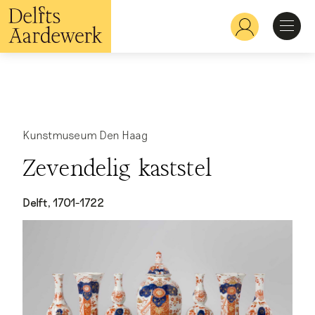
Overslaan
en
Hoofdnavigatie
naar
de
inhoud
Ontdekken
gaan
Herkennen
Kunstmuseum Den Haag
Zevendelig kaststel
Bekijken
Delft, 1701-1722
Verdiepen