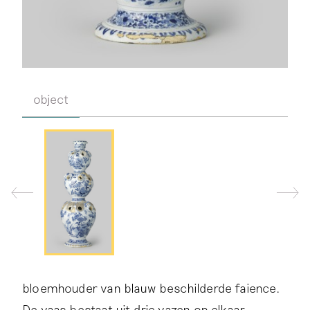
object
bloemhouder van blauw beschilderde faience.
De vaas bestaat uit drie vazen op elkaar,