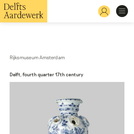
Overslaan
en
Hoofdnavigatie
naar
de
inhoud
Ontdekken
gaan
Herkennen
Rijksmuseum Amsterdam
Bekijken
Delft, fourth quarter 17th century
Verdiepen