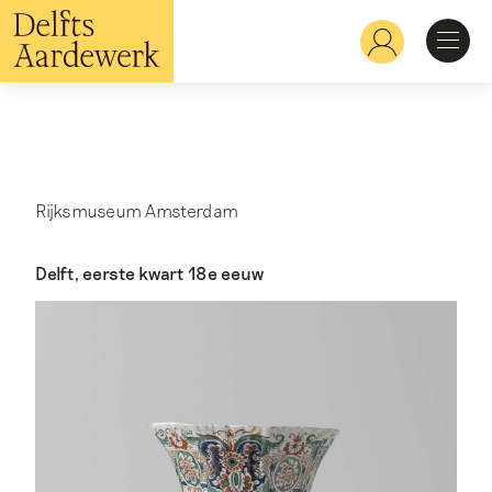
Overslaan
en
Hoofdnavigatie
naar
de
inhoud
Ontdekken
gaan
Herkennen
Rijksmuseum Amsterdam
Bekijken
Delft, eerste kwart 18e eeuw
Verdiepen