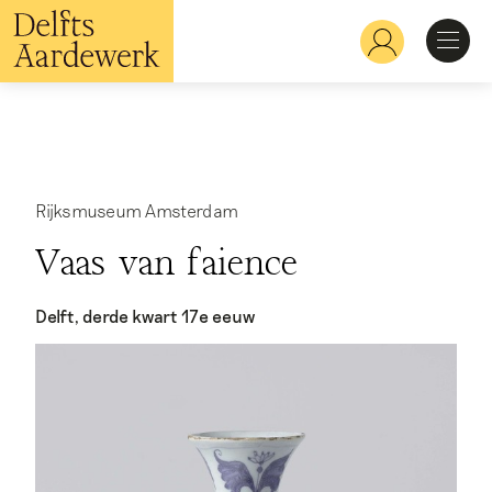
Overslaan
en
Hoofdnavigatie
naar
de
inhoud
Ontdekken
gaan
Herkennen
Rijksmuseum Amsterdam
Vaas van faience
Bekijken
Delft, derde kwart 17e eeuw
Verdiepen