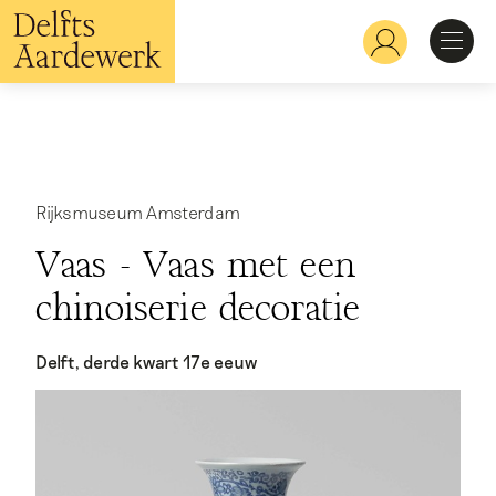
Overslaan
en
Hoofdnavigatie
naar
de
inhoud
Ontdekken
gaan
Herkennen
Rijksmuseum Amsterdam
Vaas - Vaas met een
Bekijken
chinoiserie decoratie
Verdiepen
Delft, derde kwart 17e eeuw