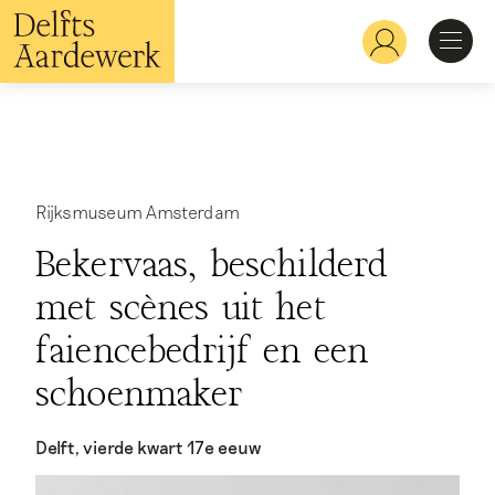
Overslaan
en
Hoofdnavigatie
naar
de
inhoud
Ontdekken
gaan
Herkennen
Rijksmuseum Amsterdam
Bekervaas, beschilderd
Bekijken
met scènes uit het
faiencebedrijf en een
Verdiepen
schoenmaker
Delft, vierde kwart 17e eeuw