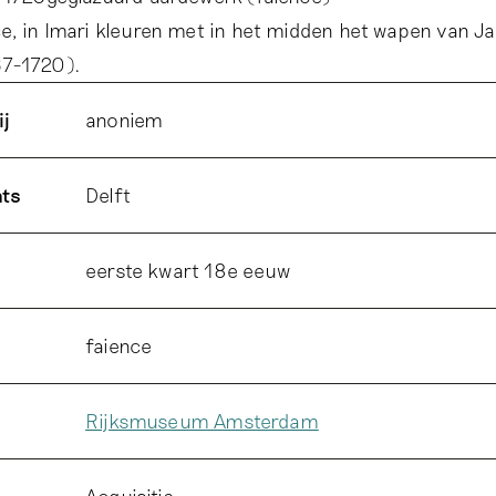
e, in Imari kleuren met in het midden het wapen van J
7-1720).
ij
anoniem
ats
Delft
eerste kwart 18e eeuw
faience
Rijksmuseum Amsterdam
Acquisitie