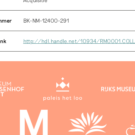
ummer
BK-NM-12400-291
ink
http://hdl.handle.net/10934/RM0001.COL