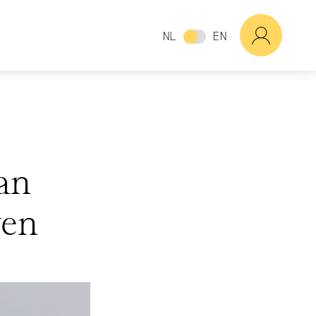
NL
EN
an
wen