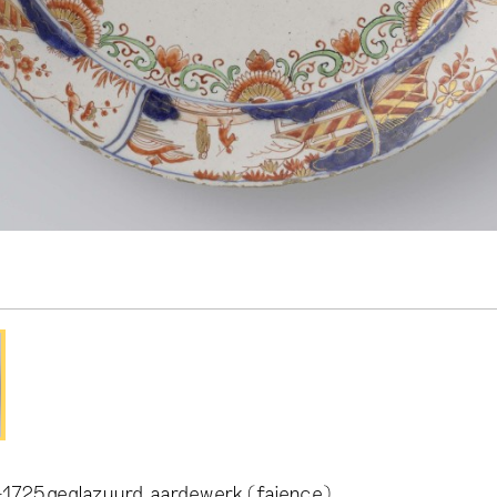
–1725geglazuurd aardewerk (faience)