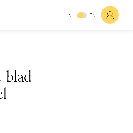
NL
EN
 blad-
el