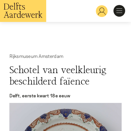
Overslaan
en
Hoofdnavigatie
naar
de
inhoud
Ontdekken
gaan
Herkennen
Rijksmuseum Amsterdam
Schotel van veelkleurig
Bekijken
beschilderd faïence
Verdiepen
Delft, eerste kwart 18e eeuw