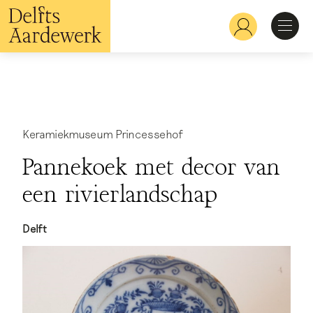
Overslaan
en
Hoofdnavigatie
naar
de
inhoud
Ontdekken
gaan
Herkennen
Keramiekmuseum Princessehof
Pannekoek met decor van
Bekijken
een rivierlandschap
Verdiepen
Delft