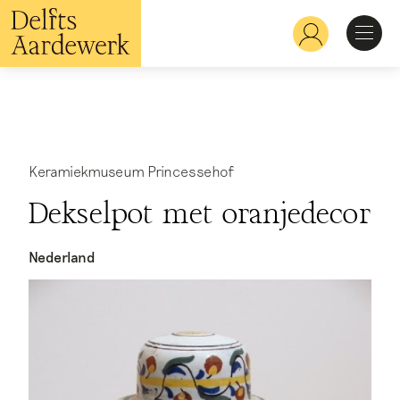
Overslaan
en
Hoofdnavigatie
naar
de
inhoud
Ontdekken
gaan
Herkennen
Keramiekmuseum Princessehof
Dekselpot met oranjedecor
Bekijken
Nederland
Verdiepen