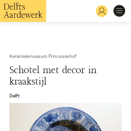
Overslaan
en
Hoofdnavigatie
naar
de
inhoud
Ontdekken
gaan
Herkennen
Keramiekmuseum Princessehof
Schotel met decor in
Bekijken
kraakstijl
Verdiepen
Delft