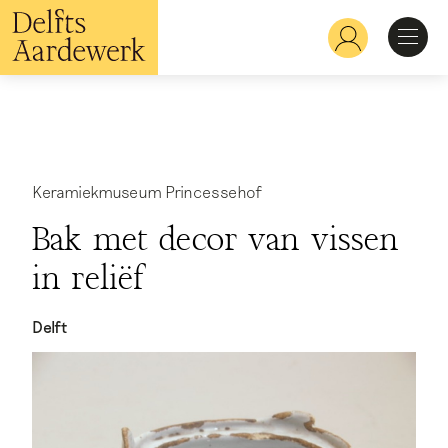
Overslaan
en
Hoofdnavigatie
naar
de
inhoud
Ontdekken
gaan
Herkennen
Keramiekmuseum Princessehof
Bak met decor van vissen
Bekijken
in reliëf
Verdiepen
Delft