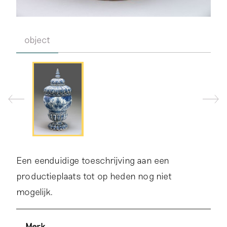
object
Een eenduidige toeschrijving aan een
productieplaats tot op heden nog niet
mogelijk.
De voorstelling van een tuinlandschap met
Verdere informatie over dit object is te lezen in:
Koninklijjk Delfts aardewerk
Merk