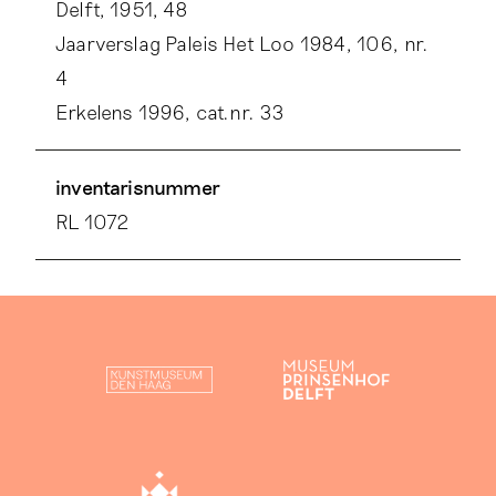
Delft, 1951, 48
nr. 150). Voor een verdere toelichting over de
Jaarverslag Paleis Het Loo 1984, 106, nr.
nauwe relatie tussen Delft en Berlijn zie Delfts
4
aardewerk 1999, deel 1, cat.nr. 22.
Erkelens 1996, cat.nr. 33
inventarisnummer
RL 1072