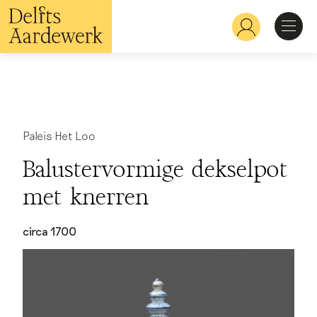
Overslaan
en
Hoofdnavigatie
naar
de
inhoud
Ontdekken
gaan
Herkennen
Paleis Het Loo
Balustervormige dekselpot
Bekijken
met knerren
Verdiepen
circa 1700