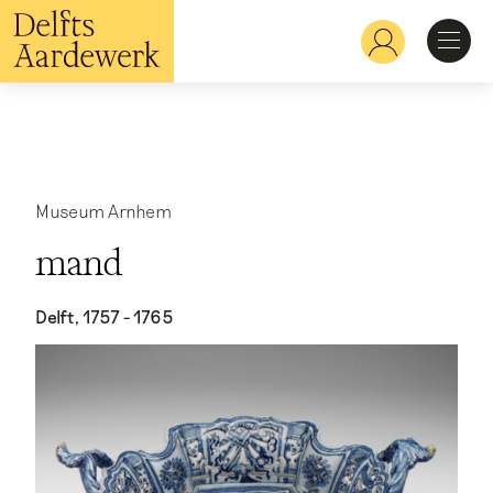
Overslaan
en
Hoofdnavigatie
naar
de
inhoud
Ontdekken
gaan
Herkennen
Museum Arnhem
mand
Bekijken
Delft, 1757 - 1765
Verdiepen