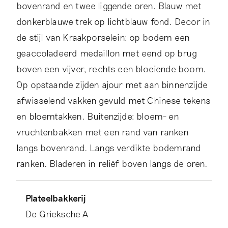
bovenrand en twee liggende oren. Blauw met
donkerblauwe trek op lichtblauw fond. Decor in
de stijl van Kraakporselein: op bodem een
geaccoladeerd medaillon met eend op brug
boven een vijver, rechts een bloeiende boom.
Op opstaande zijden ajour met aan binnenzijde
afwisselend vakken gevuld met Chinese tekens
en bloemtakken. Buitenzijde: bloem- en
vruchtenbakken met een rand van ranken
langs bovenrand. Langs verdikte bodemrand
ranken. Bladeren in reliëf boven langs de oren.
De versiering van deze mand is een imitatie
Plateelbakkerij
van Chinees Kraakporselein uit de vroege
De Grieksche A
zeventiende eeuw. De vakindeling, gevuld met