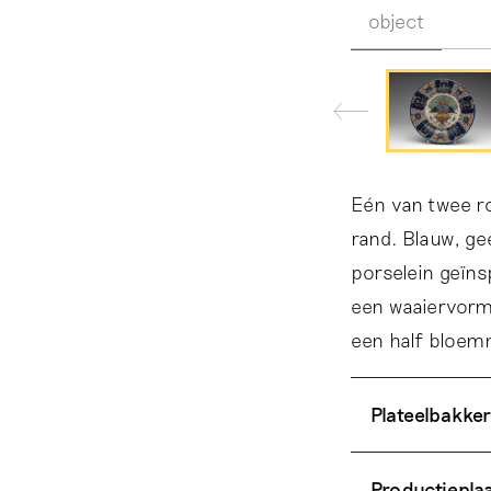
object
Eén van twee r
rand. Blauw, ge
porselein geïn
een waaiervorm
een half bloem
Plateelbakker
Productiepla