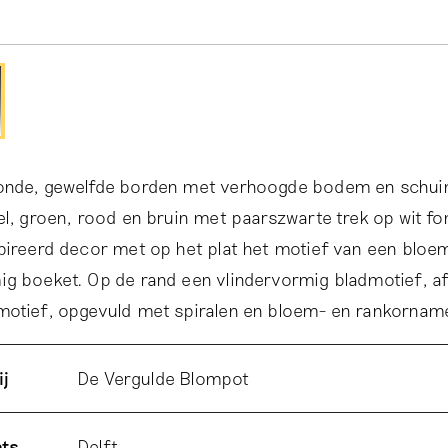
onde, gewelfde borden met verhoogde bodem en schui
el, groen, rood en bruin met paarszwarte trek op wit f
spireerd decor met op het plat het motief van een blo
ig boeket. Op de rand een vlindervormig bladmotief, a
motief, opgevuld met spiralen en bloem- en rankornam
ij
De Vergulde Blompot
ats
Delft