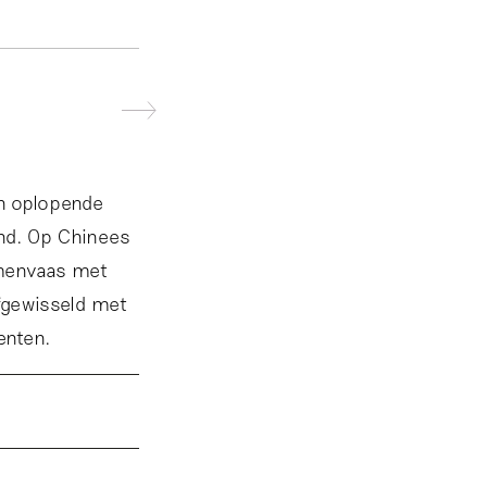
n oplopende
ond. Op Chinees
emenvaas met
fgewisseld met
enten.