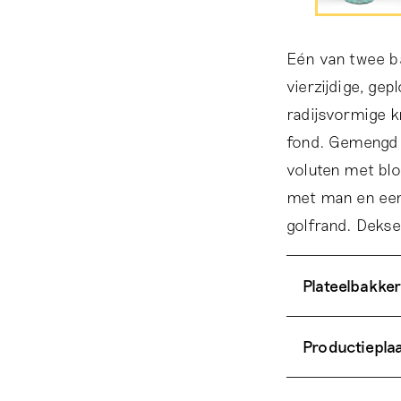
Eén van twee b
vierzijdige, gep
radijsvormige k
fond. Gemengd 
voluten met bl
met man en een 
golfrand. Dekse
Plateelbakker
Productiepla