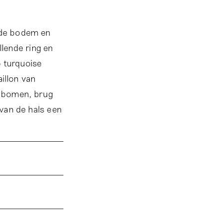
gde bodem en
llende ring en
p turquoise
illon van
, bomen, brug
van de hals een