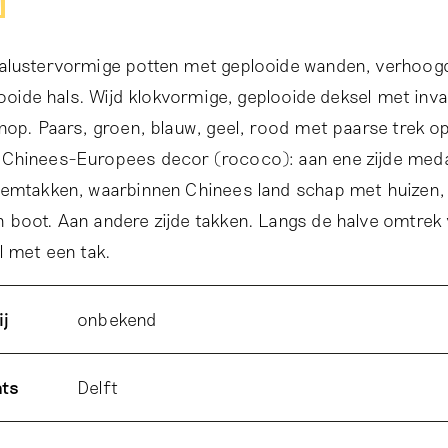
alustervormige potten met geplooide wanden, verhoo
looide hals. Wijd klokvormige, geplooide deksel met inva
nop. Paars, groen, blauw, geel, rood met paarse trek o
Chinees-Europees decor (rococo): aan ene zijde meda
oemtakken, waarbinnen Chinees land schap met huizen
boot. Aan andere zijde takken. Langs de halve omtrek 
l met een tak.
ij
onbekend
ats
Delft