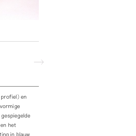
profiel) en
lvormige
t gespiegelde
den het
ting in blauw