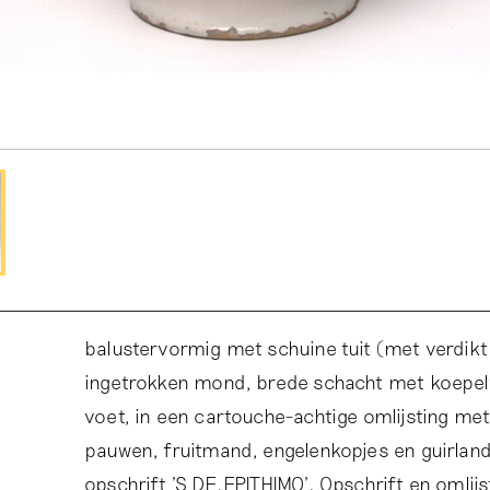
balustervormig met schuine tuit (met verdikt 
ingetrokken mond, brede schacht met koepe
voet, in een cartouche-achtige omlijsting me
pauwen, fruitmand, engelenkopjes en guirlan
opschrift 'S DE.EPITHIMO'. Opschrift en omlijs