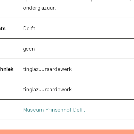
onderglazuur.
ats
Delft
geen
chniek
tinglazuuraardewerk
tinglazuuraardewerk
Museum Prinsenhof Delft