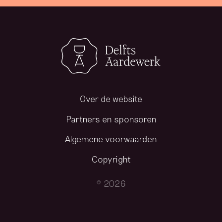
k
h
a
d
z
o
…
Over de website
d
o
Partners en sponsoren
o
Algemene voorwaarden
r
0
Copyright
9
© 2026
9
8
d