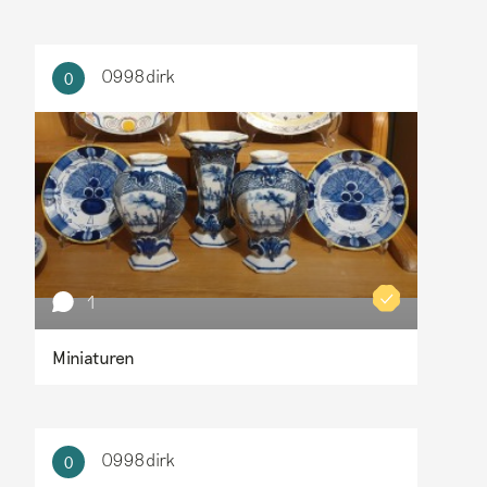
0998dirk
0
1
Miniaturen
0998dirk
0