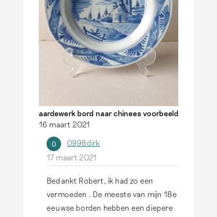
o
l
r
d
d
e
o
…
p
d
B
o
e
o
s
r
t
aardewerk bord naar chinees voorbeeld
R
16 maart 2021
e
o
D
0998dirk
0
b
i
17 maart 2021
e
r
r
k
Bedankt Robert, ik had zo een
t
A
,
vermoeden . De meeste van mijn 18e
A
l
a
eeuwse borden hebben een diepere
r
s