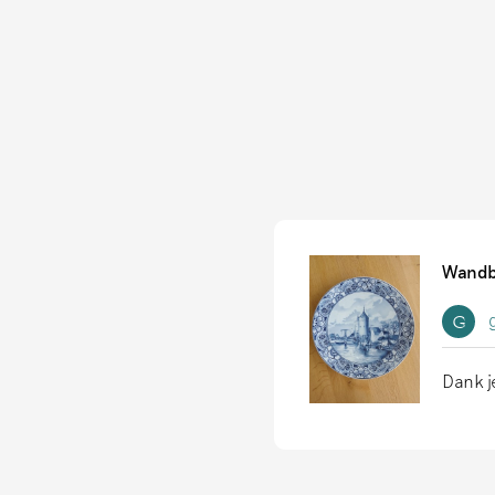
Wandb
G
Dank j