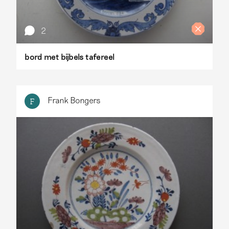
2
bord met bijbels tafereel
Frank Bongers
F