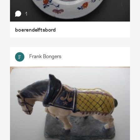
1
boerendelftsbord
Frank Bongers
F