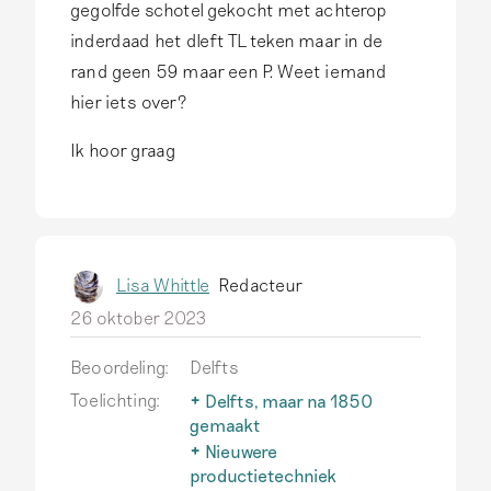
gegolfde schotel gekocht met achterop
inderdaad het dleft TL teken maar in de
rand geen 59 maar een P. Weet iemand
hier iets over?
Ik hoor graag
Lisa Whittle
Redacteur
26 oktober 2023
Beoordeling:
Delfts
Toelichting:
Delfts, maar na 1850
gemaakt
Na 1850 verandert de
Nieuwere
productietechniek voor
productietechniek