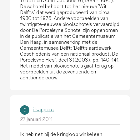
Thooft en Abel Labouchere (1884 -1890).
De schotel behoort tot het nieuwe ‘Wit
Delfts’ dat werd geproduceerd van circa
1930 tot 1976. Andere voorbeelden van
twintigste-eeuwse plooischotels vervaardigd
door De Porceleyne Schotel zijn opgenomen
in de publicatie van het Gemeentemuseum
Den Haag, in samenwerking met de
Gemeentemusea Delft: 'Delfts aardewerk.
Geschiedenis van een nationaal product, De
Porceleyne Fles’, deel 3 (2003), pp. 140-141.
Het model van plooischotels gaat terug op
voorbeelden uit de zeventiende en
achttiende eeuw.
i kappers
I
27 januari 2011
Ik heb net bij de kringloop winkel een