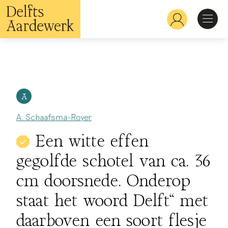
Overslaan
en
Hoofdnavigatie
naar
de
inhoud
Ontdekken
gaan
Herkennen
A
A. Schaafsma-Royer
Bekijken
Een witte effen
gegolfde schotel van ca. 36
Verdiepen
cm doorsnede. Onderop
staat het woord Delft" met
daarboven een soort flesje