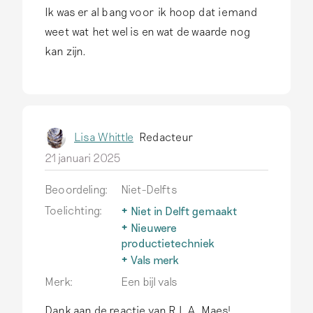
Ik was er al bang voor ik hoop dat iemand
weet wat het wel is en wat de waarde nog
kan zijn.
Lisa Whittle
Redacteur
21 januari 2025
Beoordeling:
Niet-Delfts
Toelichting:
Niet in Delft gemaakt
Delfts aardewerk wordt
Nieuwere
alleen zo genoemd als het
productietechniek
echt in Delft is
Na 1850 ontwikkelen
Vals merk
geproduceerd.
Lees meer
fabrieken in binnen- en
In de 19de eeuw ontstaat
Merk:
Een bijl vals
buitenland efficiëntere,
een financiële prikkel om
goedkopere
recenter gemaakt
Dank aan de reactie van R.L.A. Maes!