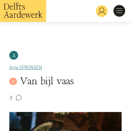
Overslaan
en
Hoofdnavigatie
naar
de
inhoud
Ontdekken
gaan
Herkennen
A
Anja SPRONSEN
Bekijken
Van bijl vaas
Verdiepen
3