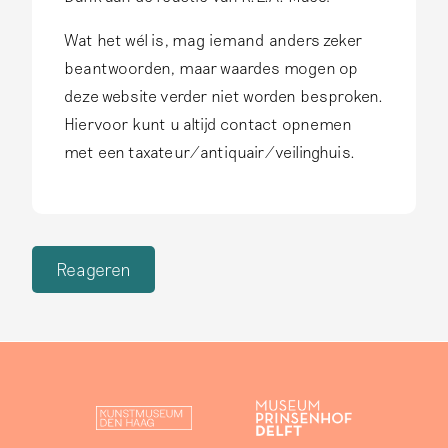
productietechnieken. Dit
aardewerk te verkopen als
aardewerk valt buiten de
antiek Delfts aardewerk,
Wat het wél is, mag iemand anders zeker
scope van deze site.
Lees
soms zelfs voorzien van
beantwoorden, maar waardes mogen op
meer
valse Delftse
deze website verder niet worden besproken.
fabrieksmerken.
Lees
meer
Hiervoor kunt u altijd contact opnemen
met een taxateur/antiquair/veilinghuis.
Reageren