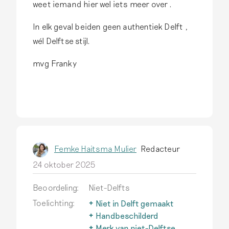
weet iemand hier wel iets meer over .
In elk geval beiden geen authentiek Delft ,
wél Delftse stijl.
mvg Franky
Femke Haitsma Mulier
Redacteur
24 oktober 2025
Beoordeling:
Niet-Delfts
Toelichting:
Niet in Delft gemaakt
Delfts aardewerk wordt
Handbeschilderd
alleen zo genoemd als het
Een belangrijk kenmerk van
Merk van niet-Delftse