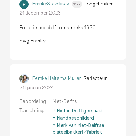
FrankyStevelinck
Topgebruiker
F
1172
21 december 2023
Potterie oud delft omstreeks 1930.
mvg Franky
Femke Haitsma Mulier
Redacteur
26 januari 2024
Beoordeling:
Niet-Delfts
Toelichting:
Niet in Delft gemaakt
Delfts aardewerk wordt
Handbeschilderd
alleen zo genoemd als het
Een belangrijk kenmerk van
Merk van niet-Delftse
echt in Delft is
authentiek Delfts
plateelbakkerij/fabriek