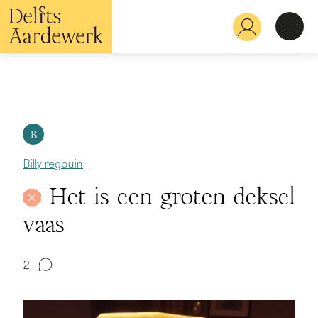
Overslaan
en
Hoofdnavigatie
naar
de
inhoud
Ontdekken
gaan
Herkennen
B
Billy regouin
Bekijken
Het is een groten deksel
vaas
Verdiepen
2