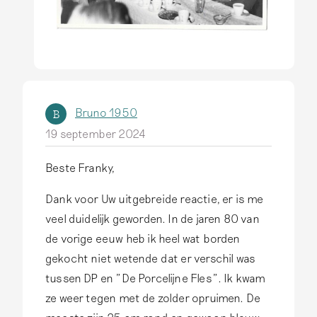
p
D
i
t
i
s
Bruno 1950
B
v
19 september 2024
a
Beste Franky,
n
d
Dank voor Uw uitgebreide reactie, er is me
e
veel duidelijk geworden. In de jaren 80 van
D
de vorige eeuw heb ik heel wat borden
e
gekocht niet wetende dat er verschil was
l
tussen DP en "De Porcelijne Fles". Ik kwam
f
ze weer tegen met de zolder opruimen. De
t