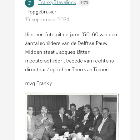
FrankyStevelinck
F
1173
Topgebruiker
19 september 2024
Hier een foto uit de jaren '50-60 van een
A
aantal schilders van de Delftse Pauw.
l
Midden staat Jacques Bitter
s
meesterschilder , tweede van rechts is
a
directeur/oprichter Theo van Tienen.
n
t
mvg Franky
w
o
o
r
d
o