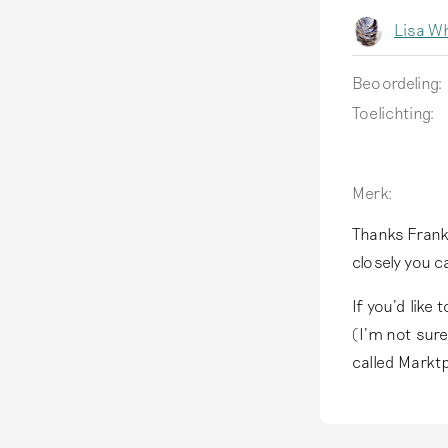
n
Lisa Wh
t
w
Beoordeling:
o
Toelichting:
o
r
d
Merk:
o
p
Thanks Franky
closely you c
T
If you'd like
h
(I'm not sure
i
called Marktp
s
w
a