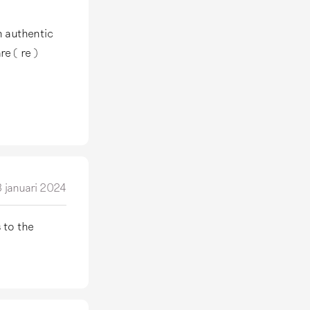
h authentic
e ( re )
8 januari 2024
 to the