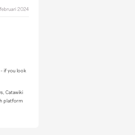
 februari 2024
lft is
ciëntere,
 de scope
uiten Delft,
 meer
- if you look
ys, Catawiki
ch platform