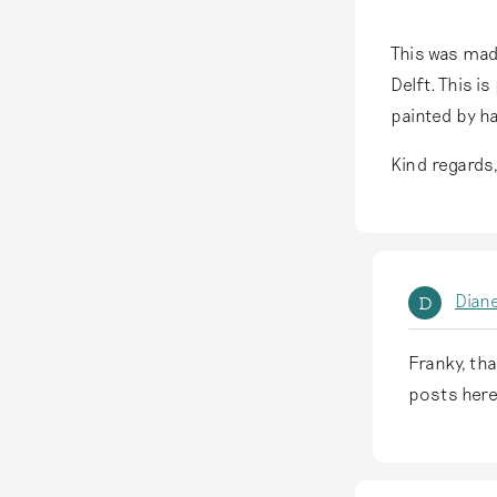
This was mad
Delft. This i
painted by h
Kind regards
Diane
D
Franky, th
A
posts here 
l
s
a