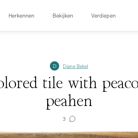
Herkennen
Bekijken
Verdiepen
Diane Bekel
D
olored tile with peac
peahen
3