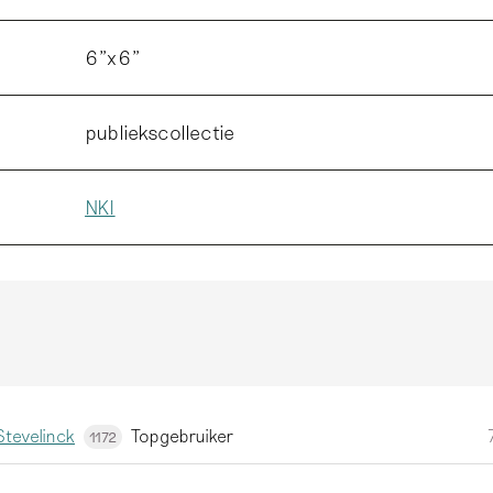
6”x6”
publiekscollectie
NKI
tevelinck
Topgebruiker
1172