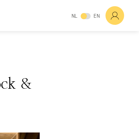
NL
EN
ock &