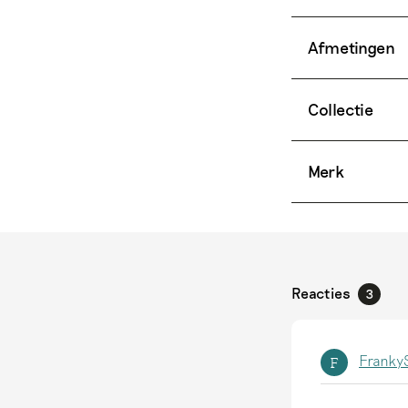
Afmetingen
Collectie
Merk
Reacties
3
FrankyS
F