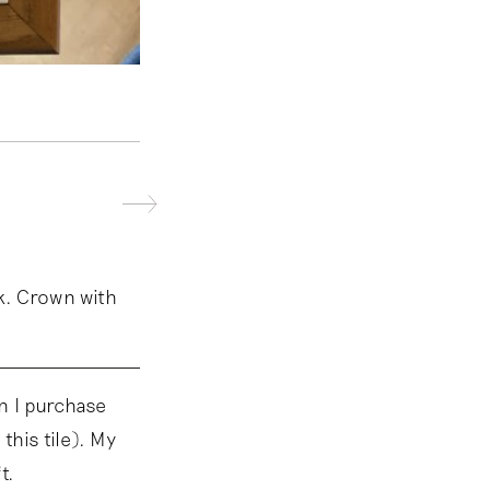
k. Crown with
n I purchase
 this tile). My
t.