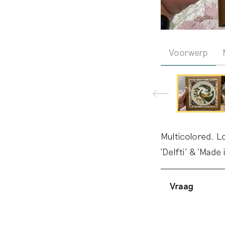
Voorwerp
Multicolored. L
‘Delfti’ & ‘Mad
Vraag