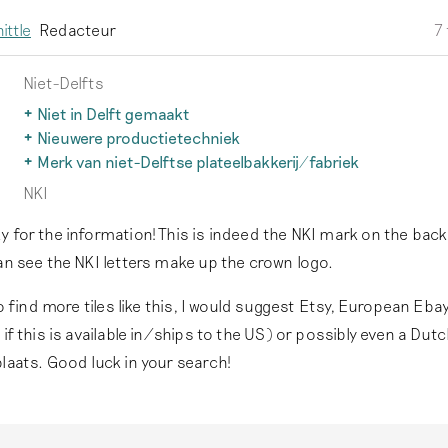
ittle
Redacteur
7
Niet-Delfts
Niet in Delft gemaakt
Delfts aardewerk wordt alleen zo genoemd als het echt in De
Nieuwere productietechniek
geproduceerd.
Lees meer
Na 1850 ontwikkelen fabrieken in binnen- en buitenland effi
Merk van niet-Delftse plateelbakkerij/fabriek
goedkopere productietechnieken. Dit aardewerk valt buiten
Het typische Delfts aardewerk inspireert ook producenten b
NKI
van deze site.
Lees meer
maar écht Delfts aardewerk is alleen in Delft gemaakt.
Lees
 for the information! This is indeed the NKI mark on the back 
an see the NKI letters make up the crown logo.
 to find more tiles like this, I would suggest Etsy, European Eba
 if this is available in/ships to the US) or possibly even a Dut
laats. Good luck in your search!