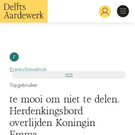
Overslaan
en
Hoofdnavigatie
naar
de
inhoud
Ontdekken
gaan
Herkennen
F
FrankyStevelinck
Bekijken
1173
Topgebruiker
Verdiepen
te mooi om niet te delen.
Herdenkingsbord
overlijden Koningin
Emma