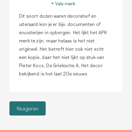
geproduceerd.
Lees meer
fabrieken in binnen- en
Een belangrijk kenmerk van
Vals merk
buitenland efficiëntere,
authentiek Delfts
In de 19de eeuw ontstaat
goedkopere
Dit soort dozen waren decoratief en
aardewerk is dat
een financiële prikkel om
productietechnieken. Dit
het handgeschilderd is.
recenter gemaakt
uiteraard kon je er bijv. documenten of
aardewerk valt buiten de
Druktechnieken komen op
aardewerk te verkopen als
snuisterijen in opbergen. Het lijkt het APK
scope van deze site.
Lees
dit aardewerk niet voor.
antiek Delfts aardewerk,
merk te zijn, maar helaas is het niet
meer
Lees meer
soms zelfs voorzien van
origineel. Het betreft hier ook niet echt
valse Delftse
fabrieksmerken.
Lees
een kopie, daar het niet lijkt op stuk van
meer
Pieter Kocx, De Grieksche A. Het decor
bekijkend is het laat 20e eeuws.
Reageren