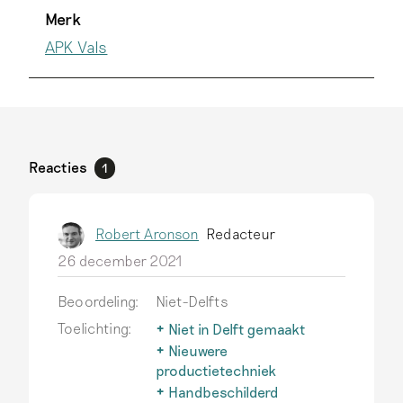
Merk
APK Vals
Reacties
1
Robert Aronson
Redacteur
26 december 2021
Beoordeling:
Niet-Delfts
Toelichting:
Niet in Delft gemaakt
Delfts aardewerk wordt
Nieuwere
alleen zo genoemd als het
productietechniek
echt in Delft is
Na 1850 ontwikkelen
Handbeschilderd