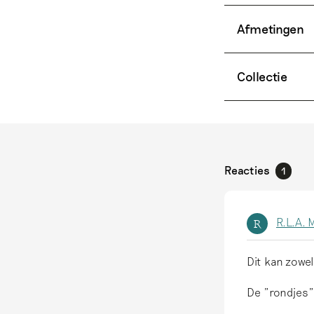
Afmetingen
Collectie
Reacties
1
R.L.A. 
R
Dit kan zowel
De "rondjes" 