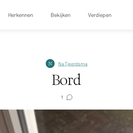
Herkennen
Bekijken
Verdiepen
Na Tjeerdsma
N
Bord
1