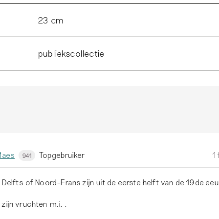
23 cm
publiekscollectie
Maes
Topgebruiker
1
941
 Delfts of Noord-Frans zijn uit de eerste helft van de 19de ee
zijn vruchten m.i. .