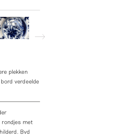
ere plekken
t bord verdeelde
der
e rondjes met
hilderd. Bvd