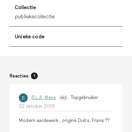
Collectie
publiekscollectie
Unieke code
Reacties
1
R.L.A. Maes
Topgebruiker
R
943
22 oktober 2015
Modern aardewerk , origine Duits, Frans ??