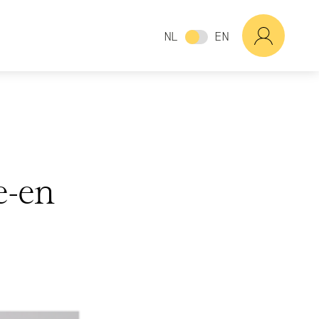
NL
EN
e-en