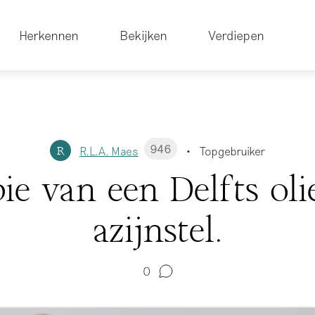
Herkennen
Bekijken
Verdiepen
946
R.L.A. Maes
Topgebruiker
R
•
ie van een Delfts oli
azijnstel.
0