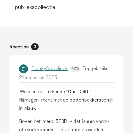
publiekscollectie
Reacties
3
FrankyStevelinck
Topgebruiker
F
1173
21 augustus 2025
We zien het bekende “Oud Delft”
Nijmegen-merk met de pottenbakkersschijf
in blauw.
Boven het merk: 523R → dat is een vorm-
of modelnummer. Deze bordjes werden