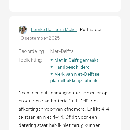
Femke Haitsma Mulier
Redacteur
10 september 2025
Beoordeling:
Niet-Delfts
Toelichting:
Niet in Delft gemaakt
Delfts aardewerk wordt
Handbeschilderd
alleen zo genoemd als het
Een belangrijk kenmerk van
Merk van niet-Delftse
echt in Delft is
authentiek Delfts
plateelbakkerij/fabriek
geproduceerd.
Lees meer
aardewerk is dat
Het typische Delfts
Naast een schilderssignatuur komen er op
het handgeschilderd is.
aardewerk inspireert ook
Druktechnieken komen op
producenten buiten Delft,
producten van Potterie Oud-Delft ook
dit aardewerk niet voor.
maar écht Delfts
afkortingen voor van afnemers. Er lijkt 4-4
Lees meer
aardewerk is alleen in Delft
te staan en niet 4-44. Of dit voor een
gemaakt.
Lees meer
datering staat heb ik niet terug kunnen