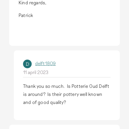
Kind regards,
Patrick
delft1809
D
11 april 2023
Thank you so much. Is Potterie Oud Delft
A
is around? Is their pottery well known
l
and of good quality?
s
a
n