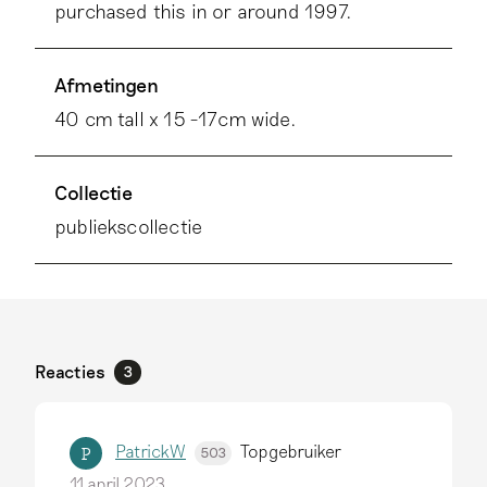
purchased this in or around 1997.
Afmetingen
40 cm tall x 15 -17cm wide.
Collectie
publiekscollectie
Reacties
3
PatrickW
Topgebruiker
P
503
11 april 2023