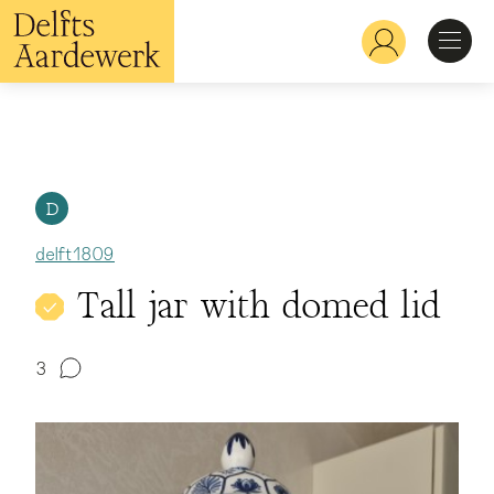
Overslaan
en
Hoofdnavigatie
naar
de
inhoud
Ontdekken
gaan
Herkennen
D
delft1809
Bekijken
Tall jar with domed lid
Verdiepen
3