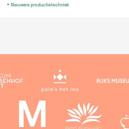
Nieuwere productietechniek
Na 1850 ontwikkelen fabrieken in binnen- en buitenland effi
goedkopere productietechnieken. Dit aardewerk valt buiten
van deze site.
Lees meer