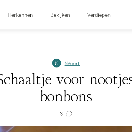
Herkennen
Bekijken
Verdiepen
NVoort
N
Schaaltje voor nootje
bonbons
3