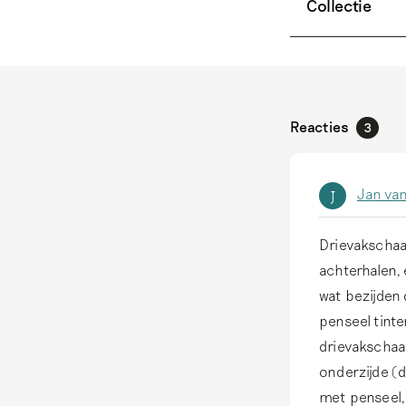
Collectie
Reacties
3
Jan van
J
Drievakschaal
achterhalen, 
wat bezijden
penseel tinte
drievakschaa
onderzijde (d
met penseel,