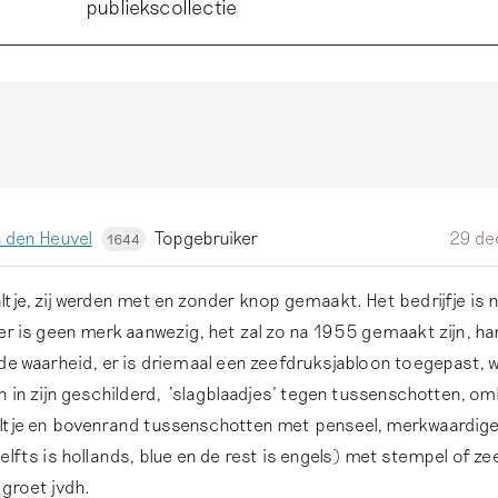
publiekscollectie
 den Heuvel
Topgebruiker
29 de
1644
tje, zij werden met en zonder knop gemaakt. Het bedrijfje is n
er is geen merk aanwezig, het zal zo na 1955 gemaakt zijn, h
 de waarheid, er is driemaal een zeefdruksjabloon toegepast,
n in zijn geschilderd, ’slagblaadjes’ tegen tussenschotten, oml
ltje en bovenrand tussenschotten met penseel, merkwaardige
elfts is hollands, blue en de rest is engels) met stempel of ze
 groet jvdh.