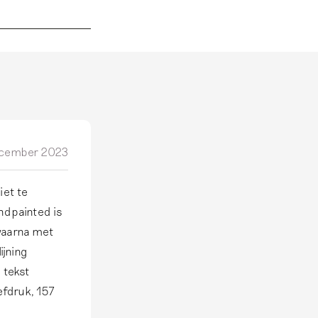
cember 2023
iet te
andpainted is
 waarna met
ijning
 tekst
efdruk, 157