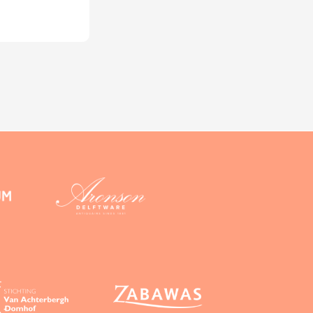
ciëntere,
 de scope