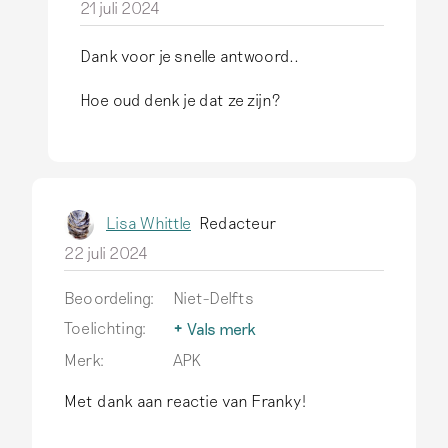
21 juli 2024
Dank voor je snelle antwoord..
A
l
Hoe oud denk je dat ze zijn?
s
a
n
t
Lisa Whittle
Redacteur
w
22 juli 2024
o
o
Beoordeling:
Niet-Delfts
r
Toelichting:
Vals merk
In de 19de eeuw ontstaat
d
Merk:
APK
een financiële prikkel om
o
recenter gemaakt
Met dank aan reactie van Franky!
p
aardewerk te verkopen als
h
antiek Delfts aardewerk,