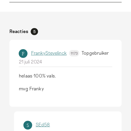
Reacties
5
FrankyStevelinck
Topgebruiker
F
1173
21 juli 2024
helaas 100% vals.
mvg Franky
SEd58
S