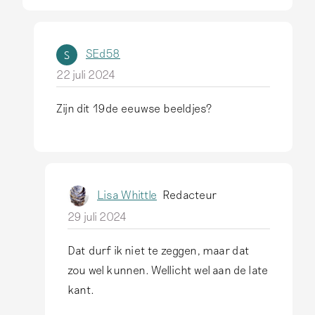
soms zelfs voorzien van
e
valse Delftse
l
fabrieksmerken.
Lees
a
SEd58
S
meer
a
22 juli 2024
s
Zijn dit 19de eeuwse beeldjes?
1
A
0
l
0
s
%
a
v
Lisa Whittle
Redacteur
n
a
29 juli 2024
t
l
w
s
Dat durf ik niet te zeggen, maar dat
o
A
.
zou wel kunnen. Wellicht wel aan de late
o
l
m
kant.
r
s
v