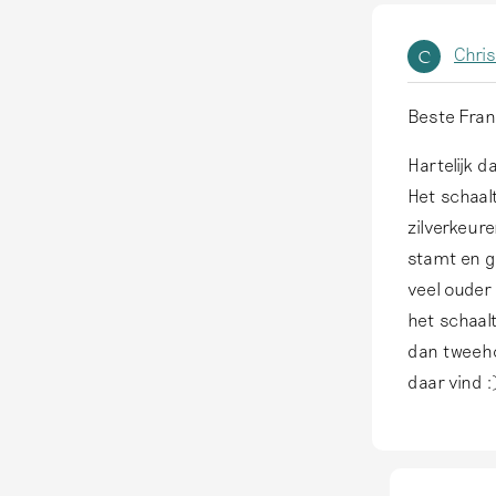
Chri
C
Beste Fran
A
l
Hartelijk 
s
Het schaalt
a
zilverkeure
n
stamt en g
t
veel ouder
w
het schaal
o
dan tweeho
o
daar vind :
r
d
o