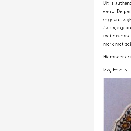
Dit is authen
eeuw. De per
ongebruikelij
Zweege gebru
met daaronde
merk met schi
Hieronder een
Mvg Franky