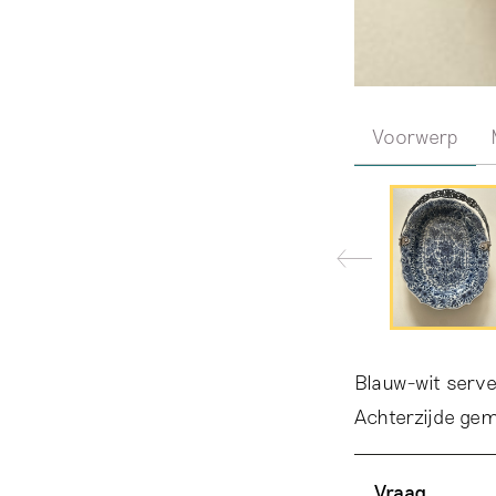
Voorwerp
Blauw-wit servee
Achterzijde ge
Vraag