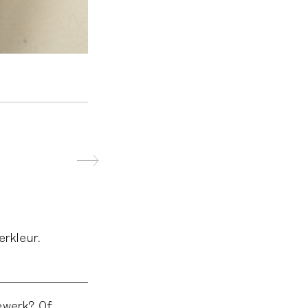
erkleur.
dewerk? Of