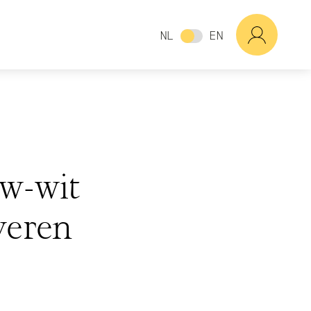
NL
EN
uw-wit
veren