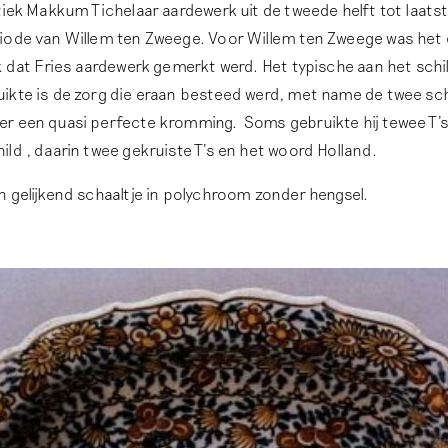
tiek Makkum Tichelaar aardewerk uit de tweede helft tot laats
iode van Willem ten Zweege. Voor Willem ten Zweege was het 
k dat Fries aardewerk gemerkt werd. Het typische aan het schi
ikte is de zorg die eraan besteed werd, met name de twee sc
r een quasi perfecte kromming. Soms gebruikte hij tewee T'
ld , daarin twee gekruiste T's en het woord Holland.
 gelijkend schaaltje in polychroom zonder hengsel.