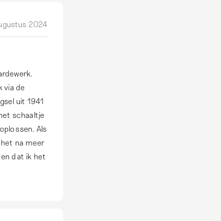
ugustus 2024
ardewerk.
 via de
gsel uit 1941
het schaaltje
oplossen. Als
t het na meer
en dat ik het