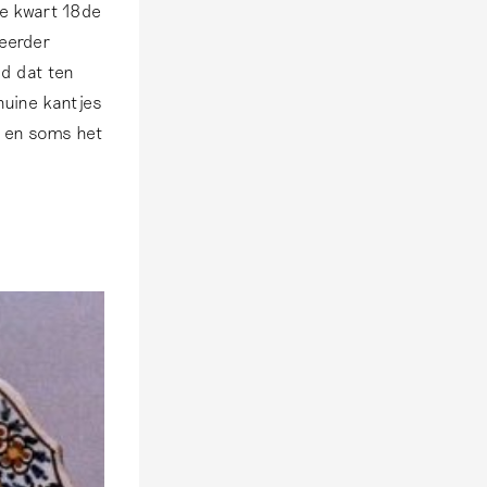
te kwart 18de
eerder
ld dat ten
huine kantjes
s en soms het