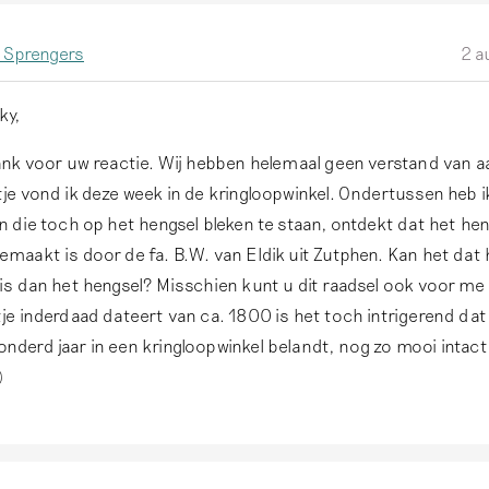
s Sprengers
2 a
ky,
dank voor uw reactie. Wij hebben helemaal geen verstand van a
je vond ik deze week in de kringloopwinkel. Ondertussen heb ik
n die toch op het hengsel bleken te staan, ontdekt dat het hen
emaakt is door de fa. B.W. van Eldik uit Zutphen. Kan het dat 
 is dan het hengsel? Misschien kunt u dit raadsel ook voor me 
tje inderdaad dateert van ca. 1800 is het toch intrigerend da
nderd jaar in een kringloopwinkel belandt, nog zo mooi intact 
)