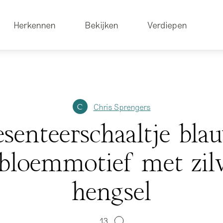
Herkennen
Bekijken
Verdiepen
Chris Sprengers
C
esenteerschaaltje bla
bloemmotief met zil
hengsel
13