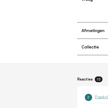
Afmetingen
Collectie
Reacties
13
FrankyS
F