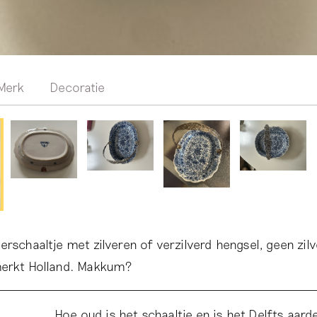
Merk
Decoratie
rschaaltje met zilveren of verzilverd hengsel, geen zilv
merkt Holland. Makkum?
Hoe oud is het schaaltje en is het Delfts aar