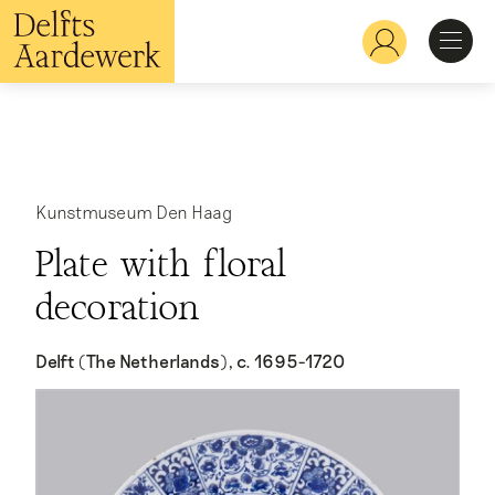
Overslaan
en
Hoofdnavigatie
naar
de
inhoud
Ontdekken
gaan
Herkennen
Kunstmuseum Den Haag
Plate with floral
Bekijken
decoration
Verdiepen
Delft (The Netherlands), c. 1695-1720