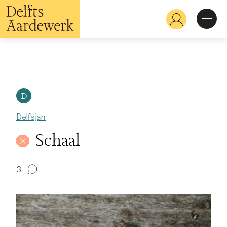
Skip
to
Hoofdnavigatie
main
content
Discover
Recognize
D
Delfsjan
Explore
Schaal
Learn
3