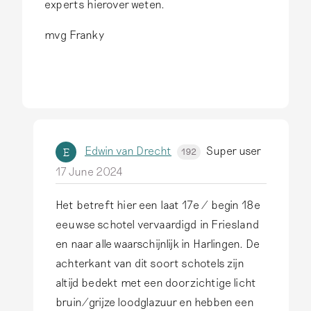
experts hierover weten.
mvg Franky
Edwin van Drecht
Super user
E
192
17 June 2024
Het betreft hier een laat 17e / begin 18e
I
eeuwse schotel vervaardigd in Friesland
n
en naar alle waarschijnlijk in Harlingen. De
r
achterkant van dit soort schotels zijn
e
altijd bedekt met een doorzichtige licht
p
bruin/grijze loodglazuur en hebben een