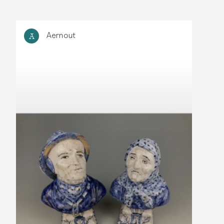
Aernout
A