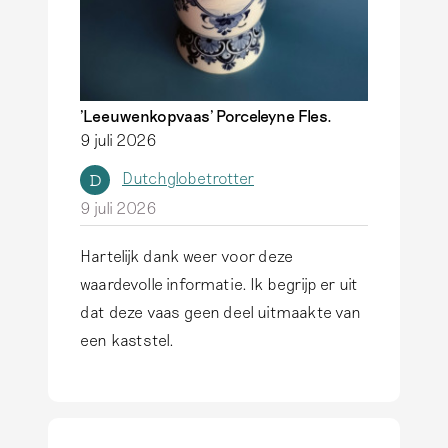
t
i
n
u
w
'Leeuwenkopvaas' Porceleyne Fles.
9 juli 2026
b
e
Dutchglobetrotter
D
z
9 juli 2026
i
t
Hartelijk dank weer voor deze
o
waardevolle informatie. Ik begrijp er uit
f
dat deze vaas geen deel uitmaakte van
h
een kaststel.
e
e
f