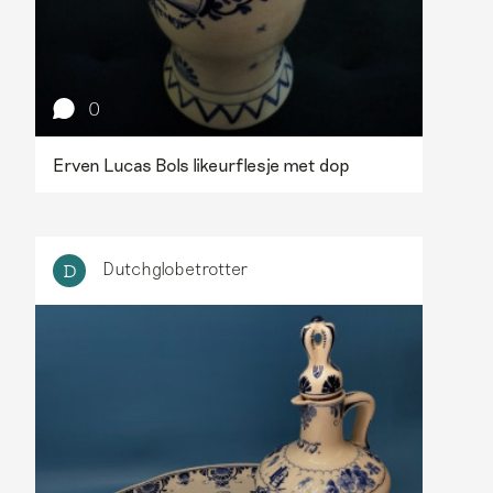
0
Erven Lucas Bols likeurflesje met dop
Dutchglobetrotter
D