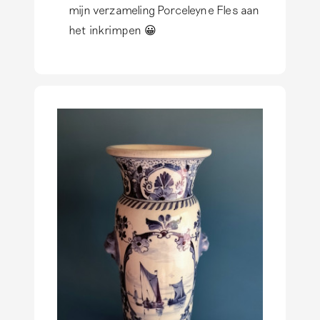
l
mijn verzameling Porceleyne Fles aan
s
het inkrimpen 😀
a
n
t
w
o
o
r
d
o
p
I
s
d
i