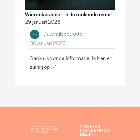
o
r
Wierookbrander 'in de rookende moor'
m
29 januari 2026
,
Dutchglobetrotter
D
h
30 januari 2026
e
t
Dank u voor de informatie. Ik ben er
…
A
zuinig op :-)
d
l
o
s
o
a
r
n
F
t
r
w
a
o
n
o