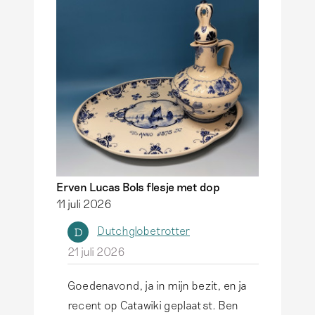
Erven Lucas Bols flesje met dop
11 juli 2026
Dutchglobetrotter
D
21 juli 2026
Goedenavond, ja in mijn bezit, en ja
A
recent op Catawiki geplaatst. Ben