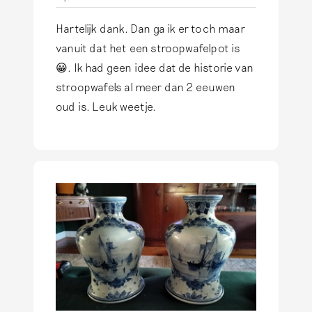
e
l
Hartelijk dank. Dan ga ik er toch maar
i
vanuit dat het een stroopwafelpot is
n
😀. Ik had geen idee dat de historie van
c
stroopwafels al meer dan 2 eeuwen
k
oud is. Leuk weetje.
117
3