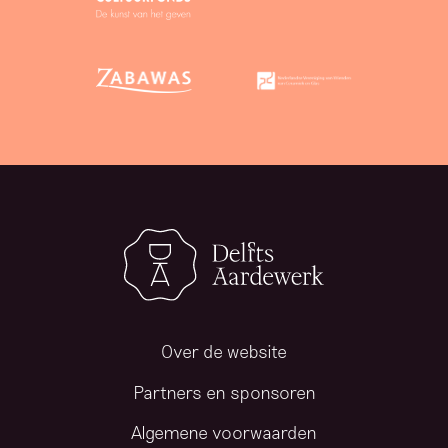
e
n
t
i
e
k
,
…
d
o
o
r
F
Over de website
r
Partners en sponsoren
a
n
Algemene voorwaarden