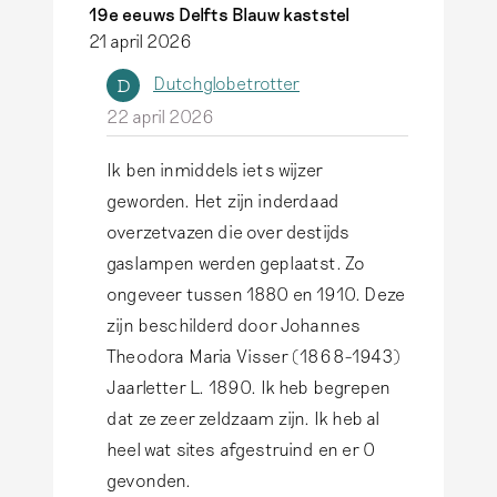
19e eeuws Delfts Blauw kaststel
21 april 2026
Dutchglobetrotter
D
22 april 2026
Ik ben inmiddels iets wijzer
A
geworden. Het zijn inderdaad
l
overzetvazen die over destijds
s
gaslampen werden geplaatst. Zo
a
ongeveer tussen 1880 en 1910. Deze
n
zijn beschilderd door Johannes
t
Theodora Maria Visser (1868-1943)
w
Jaarletter L. 1890. Ik heb begrepen
o
dat ze zeer zeldzaam zijn. Ik heb al
o
heel wat sites afgestruind en er 0
r
gevonden.