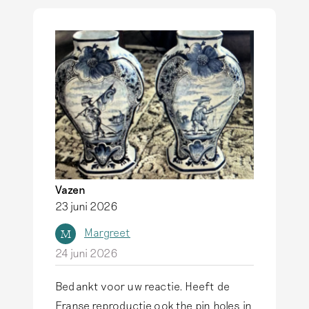
t
g
e
r
s
371
Vazen
23 juni 2026
Margreet
M
24 juni 2026
Bedankt voor uw reactie. Heeft de
Franse reproductie ook the pin holes in