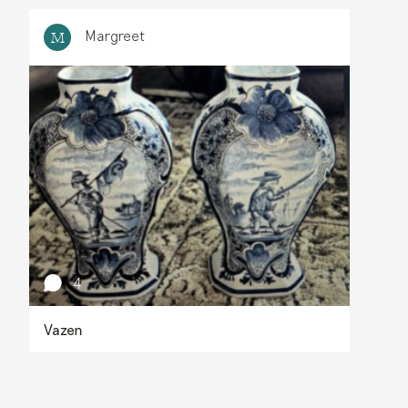
Margreet
M
4
Vazen