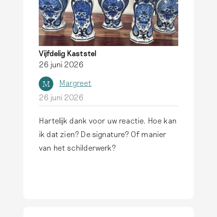
p
H
e
t
Vijfdelig Kaststel
i
26 juni 2026
s
Margreet
M
t
26 juni 2026
e
z
Hartelijk dank voor uw reactie. Hoe kan
i
ik dat zien? De signature? Of manier
e
van het schilderwerk?
n
a
a
n
h