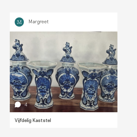
Margreet
M
4
Vijfdelig Kaststel