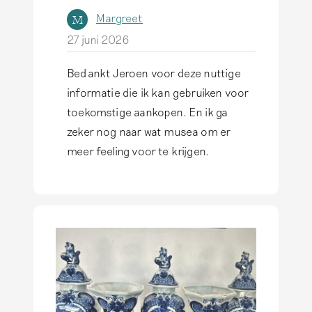
Margreet
M
27 juni 2026
Bedankt Jeroen voor deze nuttige
A
informatie die ik kan gebruiken voor
l
toekomstige aankopen. En ik ga
s
zeker nog naar wat musea om er
a
meer feeling voor te krijgen.
n
t
w
o
o
r
d
o