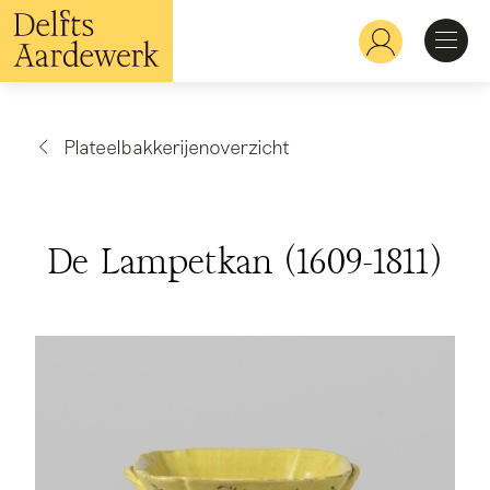
Overslaan
en
Hoofdnavigatie
naar
de
inhoud
Ontdekken
gaan
Plateelbakkerijenoverzicht
Herkennen
De Lampetkan (1609-1811)
Bekijken
Verdiepen