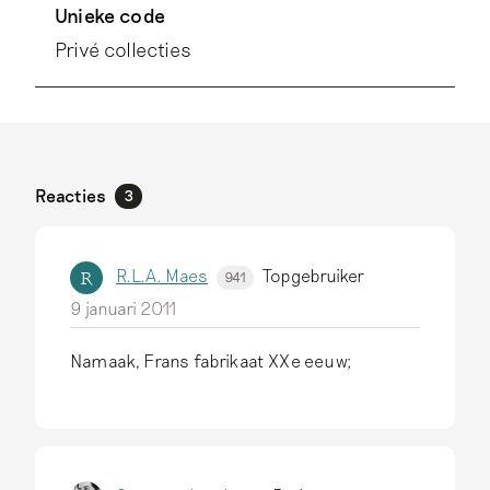
Unieke code
Privé collecties
Reacties
3
R.L.A. Maes
Topgebruiker
R
941
9 januari 2011
Namaak, Frans fabrikaat XXe eeuw;