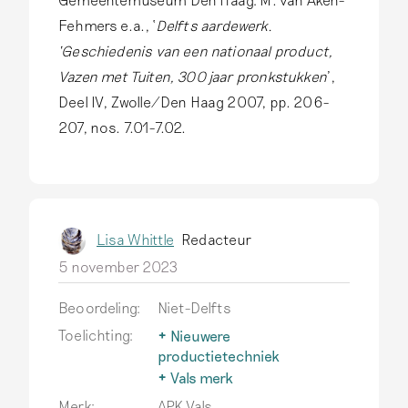
Fehmers e.a., ‘
Delfts aardewerk.
‘Geschiedenis van een nationaal product,
Vazen met Tuiten, 300 jaar pronkstukken
’,
Deel IV, Zwolle/Den Haag 2007, pp. 206-
207, nos. 7.01-7.02.
Lisa Whittle
Redacteur
5 november 2023
Beoordeling:
Niet-Delfts
Toelichting:
Nieuwere
productietechniek
Na 1850 ontwikkelen
Vals merk
fabrieken in binnen- en
In de 19de eeuw ontstaat
Merk:
APK Vals