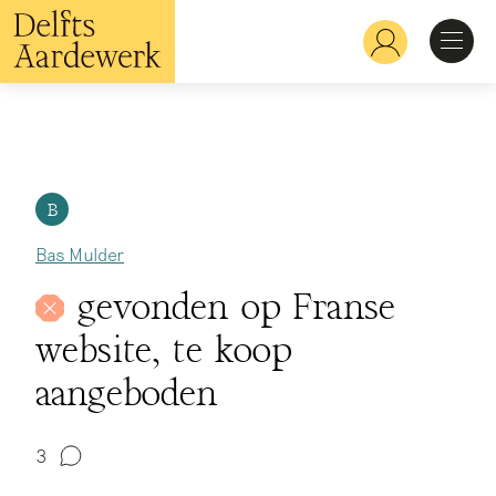
Overslaan
en
Hoofdnavigatie
naar
de
inhoud
Ontdekken
gaan
Herkennen
B
Bas Mulder
Bekijken
gevonden op Franse
website, te koop
Verdiepen
aangeboden
3