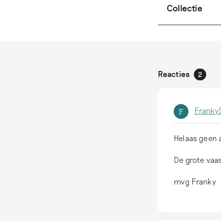
Collectie
Reacties
2
FrankyS
F
Helaas geen 
De grote vaas
mvg Franky