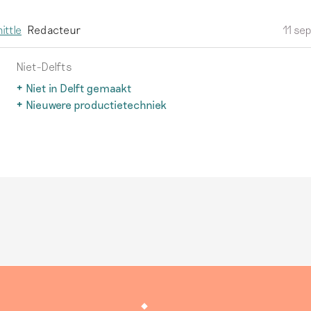
ittle
Redacteur
11 se
Niet-Delfts
Niet in Delft gemaakt
Delfts aardewerk wordt alleen zo genoemd als het echt in De
Nieuwere productietechniek
geproduceerd.
Lees meer
Na 1850 ontwikkelen fabrieken in binnen- en buitenland effi
goedkopere productietechnieken. Dit aardewerk valt buiten
van deze site.
Lees meer